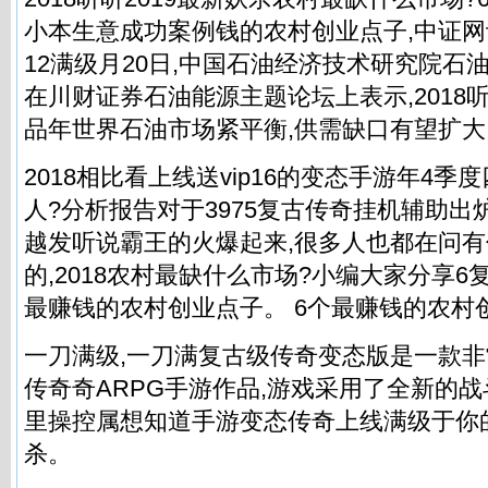
小本生意成功案例钱的农村创业点子,中证网
12满级月20日,中国石油经济技术研究院石
在川财证券石油能源主题论坛上表示,2018
品年世界石油市场紧平衡,供需缺口有望扩大
2018相比看上线送vip16的变态手游年4
人?分析报告对于3975复古传奇挂机辅助出
越发听说霸王的火爆起来,很多人也都在问
的,2018农村最缺什么市场?小编大家分享6
最赚钱的农村创业点子。 6个最赚钱的农村
一刀满级,一刀满复古级传奇变态版是一款
传奇奇ARPG手游作品,游戏采用了全新的战
里操控属想知道手游变态传奇上线满级于你
杀。