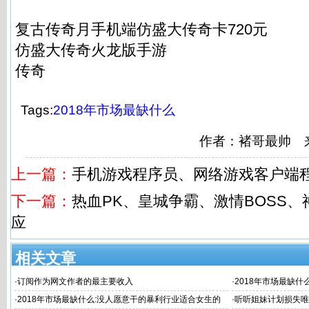
复古传奇月手机端仿盛大传奇卡720元
仿盛大传奇火龙版手游
传奇
Tags:
2018年市场最缺什么
作者：褚哥最帅 来
上一篇：
手机游戏程序员、网络游戏客户端
下一篇：
热血PK、皇城争霸、激情BOSS
应
相关文章
·
订阅作为网文作者的最主要收入
·
2018年市场最缺什
专业以后最
·
2018年市场最缺什么:没人愿意干的暴利行业适合女生的
·
听听姐妹计划损失唯