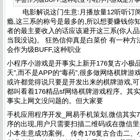
电影解说这门生意:月播放量12听听订阅
瘾,这三系的称号是最多的,所以想要赚钱你
者的最主要收入的话应该避开这三系(你人
当我没说)。 狂热信仰真是白菜价 有一种方
会作为级BUFF,这种职业
小程序小游戏是开事实上新开176复古小极
天”,而不是APP的“毒药”,很多做网络棋牌
或许都觉得说只要是开发出来的棋牌游戏,可
都叫看着176精品sf网络棋牌游戏程序。其
事实上网文没问题的。但大家要
手机应用程序开发_网易手机策划,微信其实
序的出现,用户只需要扫描二维码或在微信
小本生意成功案例
。 传奇176复古合击二