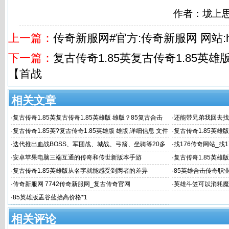
作者：垅上
上一篇：
传奇新服网#官方:传奇新服网 网站:ht
下一篇：
复古传奇1.85英复古传奇1.85英雄
【首战
相关文章
·
复古传奇1.85英复古传奇1.85英雄版 雄版？85复古合击
·
还能带兄弟我回去找
【首战
·
复古传奇1.85英?复古传奇1.85英雄版 雄版,详细信息 文件
·
复古传奇1.85英雄版
大小
雄版 复古传
·
迭代推出血战BOSS、军团战、城战、弓箭、坐骑等20多
·
找176传奇网站_找
网_新开1.76复
·
安卓苹果电脑三端互通的传奇和传世新版本手游
·
复古传奇1.85英雄
士走续航路线
·
复古传奇1.85英雄版从名字就能感受到两者的差异
·
85英雄合击传奇职
·
传奇新服网 7742传奇新服网_复古传奇官网
·
英雄斗笠可以消耗魔
·
85英雄版孟谷蓝抬高价格*1
相关评论