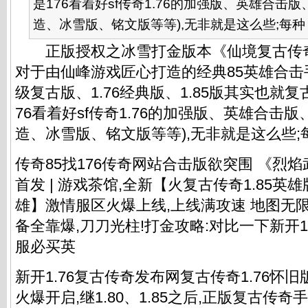
是176看着好sf传奇1.76的加强版、英雄合击
造、冰雪版、铭文版等等),无非就是这么些;每种 .
正版授权之冰雪打金版本《仙境复古传奇》热
对于由仙峰游戏匠心打造的经典85英雄合
级复古版、1.76经典版、1.85版其实也就复
76看着
好sf传奇1.76
的加强版、英雄合击版
造、冰雪版、铭文版等等),无非就是这么些;
传奇85找176传奇网站合击版欲突围 《烈
首发 | 游戏茶馆,全新【火复古传奇1.85
雄】激情服区火爆上线,上线满攻速 地图无限
备全靠爆,刀刀光柱!打金攻略:对比一下新开1
服必买英
新开1.76复古传奇发布网复古传奇1.76怀
火爆开启,继1.80、1.85之后,正版复古传奇手