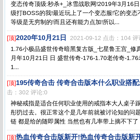
变态传奇顶级:秒杀+_冰雪战歌网!2019年3月1
级打BOSS的我!最近玩上了一个变态服!它的变态
等级是无穷制的!而且还有能力点加!所以...
2020年10月21日
[顶]
2021-09-12 点击：104 评
1.76小极品盛世传奇暗黑复古版_七星鲁王宫_修真暗殿[
月年10月21日 日 盛世传奇-176-1.70老传奇-1.7
1...
195传奇合击 传奇合击版本什么职业搭
[顶]
击：302 评论:0
神秘戒指是适合任何职业使用的戒指本大人桌子
彤扔过去。很正常这个是几年前就被讨论知的问题
链 都是给的随即属性 当然也有几率带上摘不下了 有
热血传奇合击版新开!热血传奇合击版新开
[顶]