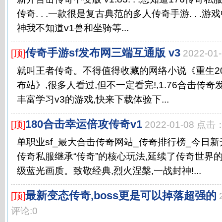
传奇. . .一款很是复古典范的多人传奇手游. . 
神我不知道v1兽和坐骑等...
传奇手游sf发布网三端互通版 v3
[顶]
2022-0
就叫王者传奇。不得值得收藏的网络小说《重生20
布站》,很多人看过,但不一定看完!,1.76合击传奇
丰富学习v3的游戏,快来下载体验下...
180合击幸运倍攻传奇v1
[顶]
2022-01-08 点击
单职业sf_最大合击传奇网站_传奇排行榜_今日新
传奇私服继承“传奇”的核心玩法,延续了传奇世界
级蓝光画质。致敬经典,烈火涅槃,一战封神!...
最新变态传奇,boss更是可以掉落超强的
[顶]
评论:0