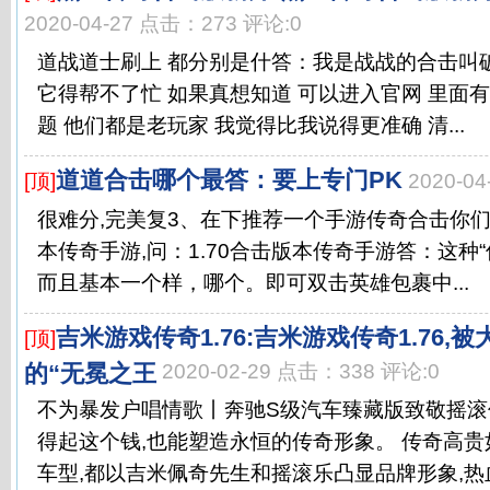
2020-04-27 点击：273 评论:0
道战道士刷上 都分别是什答：我是战战的合击叫破
它得帮不了忙 如果真想知道 可以进入官网 里面有
题 他们都是老玩家 我觉得比我说得更准确 清...
道道合击哪个最答：要上专门PK
[顶]
2020-0
很难分,完美复3、在下推荐一个手游传奇合击你们抬
本传奇手游,问：1.70合击版本传奇手游答：这种
而且基本一个样，哪个。即可双击英雄包裹中...
吉米游戏传奇1.76:吉米游戏传奇1.76
[顶]
的“无冕之王
2020-02-29 点击：338 评论:0
不为暴发户唱情歌丨奔驰S级汽车臻藏版致敬摇滚
得起这个钱,也能塑造永恒的传奇形象。 传奇高贵
车型,都以吉米佩奇先生和摇滚乐凸显品牌形象,热血传