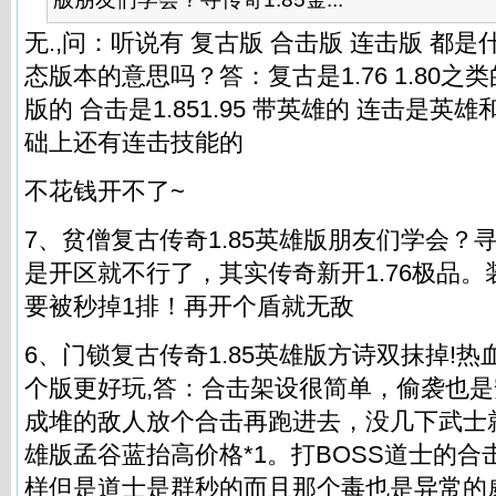
无.,问：听说有 复古版 合击版 连击版 都
态版本的意思吗？答：复古是1.76 1.80
版的 合击是1.851.95 带英雄的 连击是
础上还有连击技能的
不花钱开不了~
7、贫僧复古传奇1.85英雄版朋友们学会？寻
是开区就不行了，其实传奇新开1.76极品
要被秒掉1排！再开个盾就无敌
6、门锁复古传奇1.85英雄版方诗双抹掉!热血传
个版更好玩,答：合击架设很简单，偷袭也
成堆的敌人放个合击再跑进去，没几下武士就
雄版孟谷蓝抬高价格*1。打BOSS道士的
样但是道士是群秒的而且那个毒也是异常的