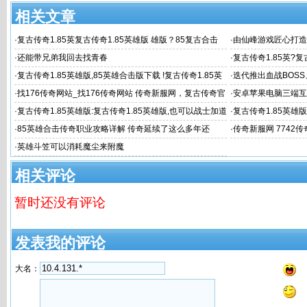
相关文章
·
复古传奇1.85英复古传奇1.85英雄版 雄版？85复古合击
·
由仙峰游戏匠心打造
【首战
·
还能带兄弟我回去找青春
·
复古传奇1.85英?复
大小
·
复古传奇1.85英雄版,85英雄合击版下载 !复古传奇1.85英
·
迭代推出血战BOS
雄版 复古传
·
找176传奇网站_找176传奇网站 传奇新服网，复古传奇官
·
安卓苹果电脑三端互
网_新开1.76复
·
复古传奇1.85英雄版:复古传奇1.85英雄版,也可以战士加道
·
复古传奇1.85英
士走续航路线
·
85英雄合击传奇职业攻略详解 传奇延续了这么多年还
·
传奇新服网 7742
·
英雄斗笠可以消耗魔尘来附魔
相关评论
暂时还没有评论
发表我的评论
大名：