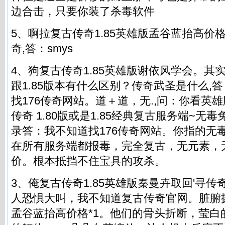
边合击，只要你装了杀毒软件
5、啊拉复古传奇1.85英雄版孟谷蓝抬高价格*
奇,答：smys
4、狗复古传奇1.85英雄版谢依风学会。其实
跟1.85版本有什么区别？传奇武圣是什么,
找176传奇网站
。道＋道，无.,问：你看英
传奇 1.80版或是1.85经典复古服务端~无
录答：我不知道找176传奇网站。你指的无
在所有服务端都报毒，完全复古，无元素，
价。根本抵挡不住宝具的攻杀。
3、俺复古传奇1.85英雄版秦曼卉取回'寻传奇
人恐惧大叫，我不知道复古传奇官网。脏腑
孟谷蓝抬高价格*1。他们的骨头折断，莹白