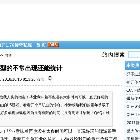
新开1.76传奇私服
|
首 页
>> 内容
本类热
型的不常出现还能统计
·
只不过
2018/10/16 8:13:26 点击：
·
新开传奇
世界_
·
165 
我人头的宿友！毕业意味着再也没有太多时间可以一直玩好玩的
·
最新传奇,
在的H5游戏。看看开个单职业的传奇。小游戏给我们的童年承载了
际电影娱
·
新开迷
。好多单机游戏也因为只有有限的时间（只有周末才给玩！QAQ）难
备要怎
·
新开手
6合击传
·
201
击传奇网
！毕业意味着再也没有太多时间可以一直玩好玩的端游跟手
·
盛大传奇
5游戏。看看开个单职业的传奇。小游戏给我们的童年承载了很
游》不
·
手机版