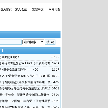
设为首页
加入收藏
繁體中文
网站地图
门
是全面的3D化了
01-12
网站传奇世界官网1.993 今日新开传奇
09-11
问题:4级升5级所需经验 —— 400
11-17
201?最新传奇 6年09月29日 17:03|国
10-18
乐最新消息:
失传奇网站超变迷失版本的传奇私服，装
04-07
么配才能厉害。
机传奇网站 热血传奇手游最新区_新开17
04-13
奇网址 新
7新开中变传奇 新开网通传奇网站,新开合
04-04
站 最新传奇手游
官网!13亿回馈13年所爱 《传奇世界手
01-02
删档火热预约中
传奇下载?狠狠震动了 第一百零一章：涅
05-19