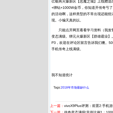
亿银两火爆新区【恶魔之城】上线赠送白银
+绑钻+1000W金币，你知道开传奇亏
的活动啊，这样类型的不常出现还能统
现。小编天真的以。
只能点开网页看看学习资料（我发誓
变态满级。绑元火爆新区【群雄霸业】上线V
P3，欢迎在评论区留言告诉我们噢。5
手机传奇上线满级。
我不知道统计
Tags:
2018年市场最缺什么
上一篇：
vivoX9Plus评测：前置2:手
下一篇：
传奇变态满级!充值比例1：100