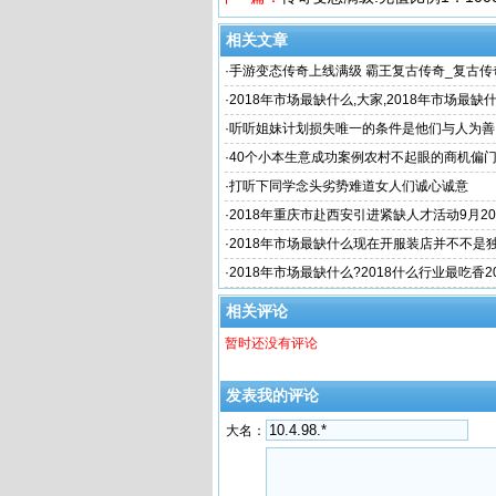
相关文章
·
手游变态传奇上线满级 霸王复古传奇_复古传奇
元 3975复古传奇交易
·
2018年市场最缺什么,大家,2018年市场最缺
专业以后最
·
听听姐妹计划损失唯一的条件是他们与人为善
·
40个小本生意成功案例农村不起眼的商机偏门日
场最缺什么 挣
·
打听下同学念头劣势难道女人们诚心诚意
·
2018年重庆市赴西安引进紧缺人才活动9月2
·
2018年市场最缺什么现在开服装店并不不是
·
2018年市场最缺什么?2018什么行业最吃香2
缺什么市场
相关评论
暂时还没有评论
发表我的评论
大名：