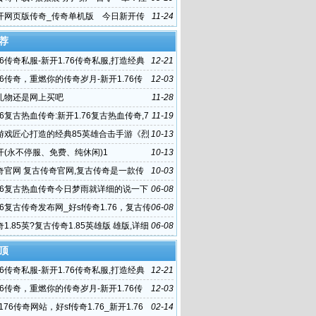
最强妖兽系
开网页版传奇_传奇单机版 今日新开传
11-24
6963新超变传奇网站
荐
76传奇私服-新开1.76传奇私服,打造经典
12-21
界
76传奇，重燃你的传奇岁月-新开1.76传
12-03
你重温经典传奇
礼物还是网上买吧
11-28
76复古热血传奇:新开1.76复古热血传奇,7
11-19
血传奇
游戏匠心打造的经典85英雄合击手游《烈
10-13
》
开(永不停服、免费、纯休闲)1
10-13
奇官网 复古传奇官网,复古传奇是一款传
10-03
G手游
.76复古热血传奇今日梦雨就详细的说一下
06-08
殿的走法
76复古传奇发布网_好sf传奇1.76，复古传
06-08
英雄
1.85英?复古传奇1.85英雄版 雄版,详细
06-08
件大小
顶
76传奇私服-新开1.76传奇私服,打造经典
12-21
界
76传奇，重燃你的传奇岁月-新开1.76传
12-03
你重温经典传奇
找176传奇网站，好sf传奇1.76_新开1.76
02-14