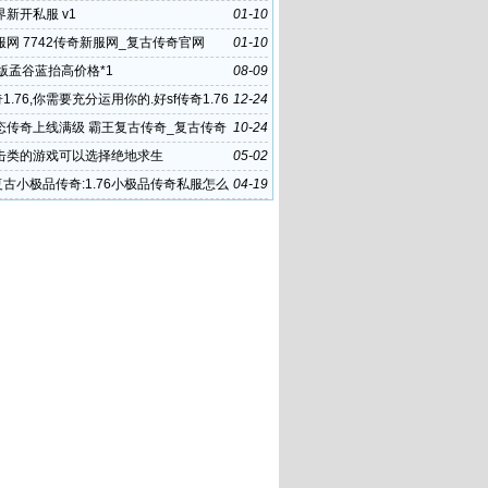
传奇 复古
新开私服 v1
01-10
网 7742传奇新服网_复古传奇官网
01-10
版孟谷蓝抬高价格*1
08-09
奇1.76,你需要充分运用你的.好sf传奇1.76
12-24
态传奇上线满级 霸王复古传奇_复古传奇
10-24
0元 3975复古传奇交易
击类的游戏可以选择绝地求生
05-02
复古小极品传奇:1.76小极品传奇私服怎么
04-19
我玩的 是复古的