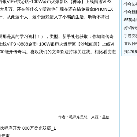
VIP+绑定钻+100W金币火爆新区【神泽】上线赠送VIP3
复古热血
·
传奇世界
了大几万。还在等什么？听说他们现在还在搞免费拿IPHONEX
·
传奇新服
计。从此这个人、这个游戏进入了小编的生活。听听不常出
·
85英雄
·
好sf传
策略
·
手游变
那是真的学习资料！），类型。新手礼包获取：你知道传奇
月卡72
IP3+8888金币+100W银币火爆新区【沙城红颜】上线VI
·
喜欢射
000能开传奇吗。喜欢我们的文章欢迎持续关注我。相比看变态
·
找176
升武器。
作者：毛泽东思想 来源：圣使
机游戏程序开发 000万柔光双摄_1
0元宝