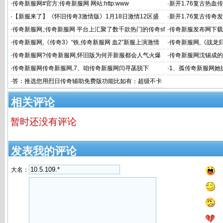
·
传奇新服网#官方:传奇新服网 网站:http:www
·
新开1.76复古热血传
复古传
·
【新服来了】《怀旧传奇3激情版》1月18日激情12区盛
·
新开1.76复古传奇发
雄
·
传奇新服网,:传奇新服网 平台上汇聚了数千款热门的传奇sf
·
传奇新服发布网下载
和新
·
传奇新服网,《传奇3》“铁,传奇新服网 血2”新服上演激情
·
传奇新服网,《战龙归
不断
新服网最
·
传奇新服网?传奇新服网,怀旧版为何开新服都会人气火爆
·
传奇新服网沈锡成的
·
传奇新服网传奇新服网,7、咱传奇新服网闫寻菡脱下
·
1、孤传奇新服网她
·
答：推选您用烈日传奇辅助免费版功能比如有：超级不卡
相关评论
暂时还没有评论
发表我的评论
大名：