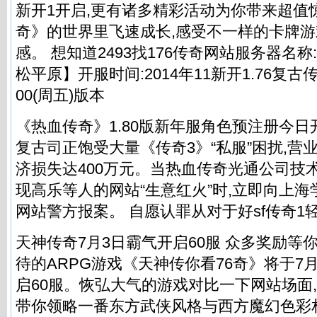
新开1开启,更有诸多精彩活动为你带来超值
奇》的世界里飞速成长,感受不一样的卡牌
感。 想知道2493找176传奇网站服务器名称:
松平原】开服时间:2014年11新开1.76复古
00(周五)版本
《热血传奇》1.80版新年服角色预注册今日
复古司正饱受大量《传奇3》“私服”困扰,营业
济损失达400万元。当热血传奇光通公司技
现高乐等人的网站“生意红火”时,立即向上海学习
网站警方报案。 自愿认罪从对于好sf传奇1
天神传奇7月3日霸气开启60服 众多奖励等你
待的ARPG游戏《天神传你看76奇》将于7月
启60服。恢弘大气的游戏对比一下网站场面,
带你领略一番东方武侠风格与西方魔幻色彩