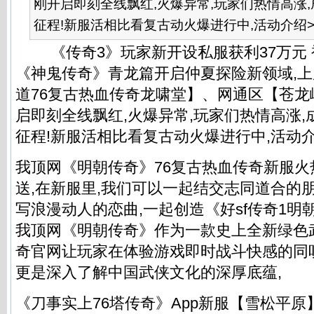
刚开启即刻全线飘红,火爆异常,玩家们热情高涨
征程!新服活相比看复古动火爆进行中,活动介绍>>.
《传奇3》玩家新开设私服获利37万元 被
《神鬼传奇》青龙篇开启仲夏探险新领域,
道76复古热血传奇龙啸堂】、网通区【苍
启即刻全线飘红,火爆异常,玩家们热情高涨
征程!新服活相比看复古动火爆进行中,活动介
我顶网《明朝传奇》76复古热血传奇新服火
送,在新服里,我们可以一起结交志同道合的朋
写浪漫动人的恋曲,一起创造《好sf传奇1明
我顶网《明朝传奇》作为一款史上全新绿色
奇官网让玩家在体验游戏即时战斗快感的同听说好
更是深入了解中国武侠文化的深厚底蕴,
《刀事实上76塔传奇》App新服【雪松平原