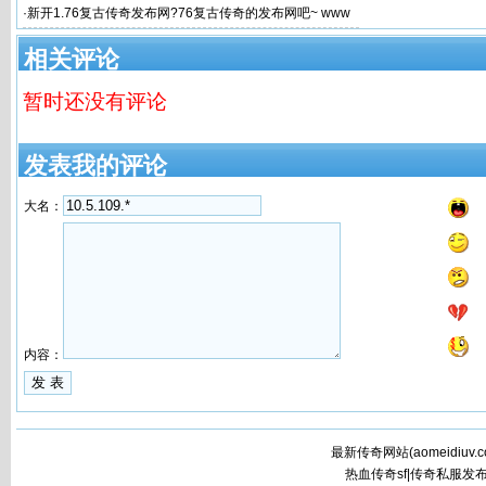
很多玩
手游s
·
新开1.76复古传奇发布网?76复古传奇的发布网吧~ www
相关评论
暂时还没有评论
发表我的评论
大名：
内容：
最新传奇网站(
aomeidiuv.
热血传奇sf|传奇私服发