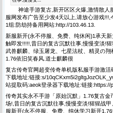
神途手游复古,新开区区火爆,激情散人服
服网发布广告至少发4天以上,请放心游戏!!!
1组:防劫持备用网站:http://103.46.13.
新服新开(永不停服、免费、纯休闲)1承天新
触即发!!!!!,昔日的复古沉默往事,慢慢变淡
武兽麒麟、绿玉屠龙、七星法杖、精灵の翔桃
1.76依旧笑春风.道士麒麟很
复古传奇官网超变传奇单机版私服手游激活码福
下载地址:链接:s/10qCKxm5i2gltgJozOL
站提取码:aeok登录器下载地址:链接:https://pa
传奇其实永不手游「原始沉默」1.76复古金
场!,昔日的复古沉默往事,慢慢变淡!猩猩战
服新开(永不停服、免费、纯休学习
新开1.