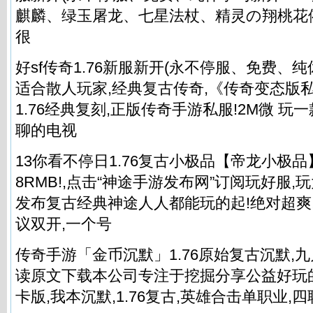
麒麟、绿玉屠龙、七星法杖、精灵の翔桃花
很
好sf传奇1.76新服新开(永不停服、免费、纯休
适合散人玩家,经典复古传奇,《传奇变态版
1.76经典复刻,正版传奇手游私服!2M微 玩
聊的电视
13你看不停日1.76复古小极品【帝龙小极品
8RMB!,点击“神途手游发布网”订阅玩好服,
发布复古经典神途人人都能玩的起!绝对超爽!前
议双开,一个号
传奇手游「金币沉默」1.76原始复古沉默,九
读原文下载本公司专注于挖掘分享公益好玩
卡版,我本沉默,1.76复古,英雄合击单职业,