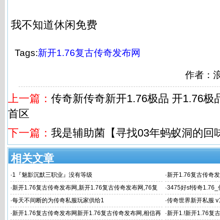
我不知道休闲免费
Tags:
新开1.76复古传奇发布网
作者：
上一篇：
传奇新传奇新开1.76极品 开1.76
首区
下一篇：
我是辅助菌【寻找03年蚂蚁洞的回
相关文章
·
1『魅影沉默三职业』没有等级
·
新开1.76复古传奇
签到28天免费
·
新开1.76复古传奇发布网,新开1.76复古传奇发布网,76复
·
3475好sf传奇1.7
古传奇|176精品发
发布网
·
每天不间断的为传奇私服玩家供给1
·
传奇世界新开私服 v
·
新开1.76复古传奇发布网新开1.76复古传奇发布网,相信再
·
新开1.!新开1.76