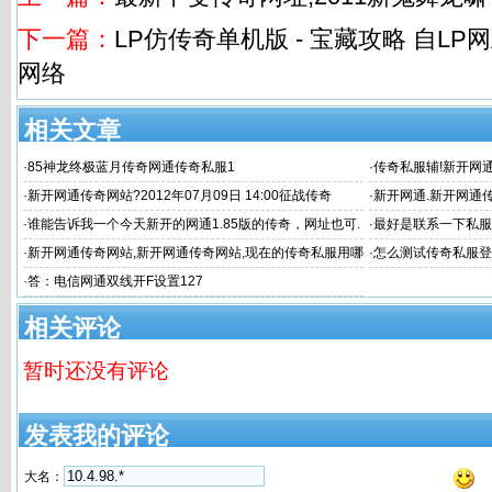
下一篇：
LP仿传奇单机版 - 宝藏攻略 自L
网络
相关文章
·
85神龙终极蓝月传奇网通传奇私服1
·
传奇私服辅!新开网通
传奇私
·
新开网通传奇网站?2012年07月09日 14:00征战传奇
·
新开网通.新开网通
典藏
·
谁能告诉我一个今天新开的网通1.85版的传奇，网址也可.
·
最好是联系一下私服
新开网通传奇网
·
新开网通传奇网站,新开网通传奇网站,现在的传奇私服用哪
·
怎么测试传奇私服登
个版本才能登入
·
答：电信网通双线开F设置127
相关评论
暂时还没有评论
发表我的评论
大名：