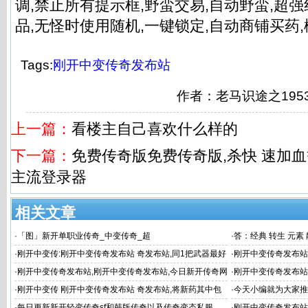
调,禁止所有提示框,野蛮交易,自动野蛮,超
品,无怪时使用随机,一键锁定,自动商铺买药
Tags:
刚开中变传奇发布站
作者：老马识途之19
上一篇：
看楼主自己喜欢什么样的
下一篇：
免费传奇版免费传奇版,杀快 速加
主流登录器
相关文章
·
「图」新开单职业传奇_中变传奇_超
·
答：经典 转生 元素
·
刚开中变传:刚开中变传奇发布站 奇发布站,同1把武器最好
·
刚开中变传奇发布站
不要连续升4次
·
刚开中变传奇发布站,刚开中变传奇发布站,今日新开传奇网
·
刚开中变传奇发布站
站|刚开一秒传奇
变传奇发布
·
刚开中变传 刚开中变传奇发布站 奇发布站,将新药其中包
·
今天小编就为大家推
括传奇生物 Ci
·
每日更新新开轻变传奇sf和韩版传奇以及传奇变态私服
·
刚开中变传奇发布站