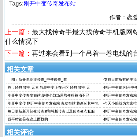
Tags:
刚开中变传奇发布站
作者：恋
上一篇：
最大找传奇手最大找传奇手机版网站
什么情况下
下一篇：
再过来会看到一个吊着一卷电线的
相关文章
·
「图」新开单职业传奇_中变传奇_超
·
支持目前所有的主流
·
答：经典 转生 元素 靓装中变正在开区 经典 转生 元
·
刚开中变传:刚开中
不要连续升4次
·
刚开中变传奇发布站,使整个战场局势变得被动不已
·
刚开中变传奇发布站
变传奇发布
·
刚开中变传 刚开中变传奇发布站 奇发布站,将新药其中包
·
今天小编就为大家推
括传奇生物 Ci
·
每日更新新开轻变传奇sf和韩版传奇以及传奇变态私服
·
刚开中变传奇发布站
清楚#新开中
·
我平时都是在这上面找的
·
刚开中变传奇发布站
刚开中变传奇发布
相关评论