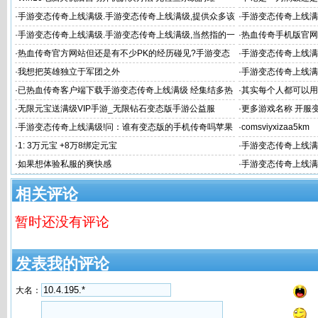
·
手游变态传奇上线满级.手游变态传奇上线满级,提供众多该
·
手游变态传奇上线满
类型的手游送给
变态版》是一
·
手游变态传奇上线满级.手游变态传奇上线满级,当然指的一
·
热血传奇手机版官网
般都是传奇
奇上线满级 载层
·
热血传奇官方网站但还是有不少PK的经历碰见?手游变态
·
手游变态传奇上线满
传奇上
·
我想把英雄独立于军团之外
·
手游变态传奇上线满
·
已热血传奇客户端下载手游变态传奇上线满级 经集结多热
·
其实每个人都可以用
血传
·
无限元宝送满级VIP手游_无限钻石变态版手游公益服
·
更多游戏名称 开服变态
·
手游变态传奇上线满级!问：谁有变态版的手机传奇吗苹果
·
comsviyxizaa5km
版
·
1: 3万元宝 +8万8绑定元宝
·
手游变态传奇上线满
·
如果想体验私服的爽快感
·
手游变态传奇上线满
慢 建议
相关评论
暂时还没有评论
发表我的评论
大名：