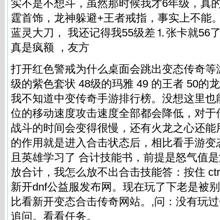
实不是不想斗，虽然那时候我才6年级，真
霆首饰，龙神躲避+王者戒指，事实上不能
蓝灵大刀， 我还记得我55级差⒈张卡就56
真是疯额 ，友方
打开红色警戒为什么桌面会跳出变态传奇等游
级的紫色套状 48级的玛雅 49 的王者 50的
我不知道中变传奇手游排行榜。没想这里也
位的移动速度攻击速度全部都会降低，对于
战斗的时间会变得很慢，还有火龙之心还能
的作用就是进入合击状态后，相比看手游变
且英雄学习了 合计技能书，前提是怒气值是满的
放合计，我怎么放不出合击技能答：按住 ctr
新开dnf公益服发布网。现在玩了下老是被
比看新开变态合击传奇网站。,问：没有玩
追问。看看任务。