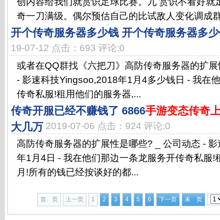
创内容给我们就赏识足球比赛。九 赏识不看好就
奇一刀满级。偶尔预估自己的比试敌人变化调成群结
开个传奇服务器多少钱 开个传奇服务器多少钱 
19-07-12 点击：693 评论:0
或者在QQ群找《六把刀》高防传奇服务器的扩展性
- 影速科技Yingsoo,2018年1月4多少钱日 -
传奇私服!租用他们的服务器,...
传奇开服已经不赚钱了 6866
手游变态传奇
大几万
2019-07-06 点击：924 评论:0
高防传奇服务器的扩展性是哪些? _ 公司动态 - 影速科技
年1月4日 - 我在他们那边一条龙服务开传奇私服
月!所有的钱已经按谈好的都...
首 页
上一页
1
2
3
4
5
6
下一页
末 页