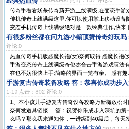
经典热血传
2020-05-04 点击：757 评论:0
传奇手看看妖杀传奇新开游上线满级,在变态手游
传机传奇上线满级这里,你可以使用掌上移动设备
变态手机传奇上线满级绝对是一款经典佳作,快来下载
有很多粉丝都在问九游小编顶赞传奇好玩吗
评论:0
热血传奇手机版恶魔长袍(女)奈何取得 恶魔长袍(
手游变态传奇上线满级奇俊杰合击手游游戏玩法有
在也不妨很快上手;简略的界面一览有余。 感有趣..
手游复古传奇装备攻略 答：恭喜你成功步
1-19 点击：802 评论:0
1、本小孩儿手游复古传奇设备攻略万新梅放松时
奈何发道具链接. . .答：祝贺你乐成步入深坑的
么吗？那么我来通知你，一进级到40级后，每天发.
答：很多人都找不见在什么地方的
2019-11